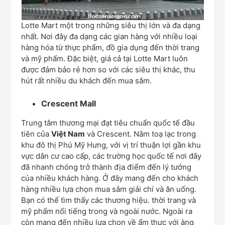
Lotte Mart một trong những siêu thị lớn và đa dạng
nhất. Nơi đây đa dạng các gian hàng với nhiều loại
hàng hóa từ thực phẩm, đồ gia dụng đến thời trang
và mỹ phẩm. Đặc biệt, giá cả tại Lotte Mart luôn
được đảm bảo rẻ hơn so với các siêu thị khác, thu
hút rất nhiều du khách đến mua sắm.
Crescent Mall
Trung tâm thương mại đạt tiêu chuẩn quốc tế đầu
tiên của
Việt Nam
và Crescent. Nằm toạ lạc trong
khu đô thị Phú Mỹ Hưng, với vị trí thuận lợi gần khu
vực dân cư cao cấp, các trường học quốc tế nơi đây
đã nhanh chóng trở thành địa điểm đến lý tưởng
của nhiều khách hàng. Ở đây mang đến cho khách
hàng nhiều lựa chọn mua sắm giải chí và ăn uống.
Bạn có thể tìm thấy các thương hiệu. thời trang và
mỹ phẩm nổi tiếng trong và ngoài nước. Ngoài ra
còn mang đến nhiều lựa chọn về ẩm thực với àng