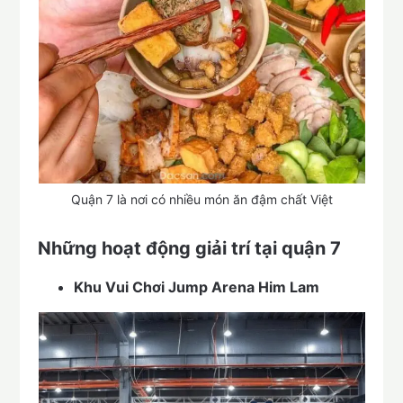
Quận 7 là nơi có nhiều món ăn đậm chất Việt
Những hoạt
động giải trí tại quận 7
Khu Vui Chơi Jump
Arena Him Lam