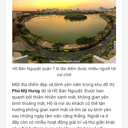
Hồ Bán Nguyệt quận 7 là địa điểm được nhiều người tới
vui chơi
Một địa điểm đẹp và bình yên nằm trong khu đô thị
Phú Mỹ Hưng
đó là Hồ Bán Nguyệt. Được bao
quanh bởi thiên nhiên xanh mát, không gian yên
bình thoáng mát, Hồ là nơi du khách có thể tận
hưởng không gian xanh mát và tìm lại sự bình yên
sau những ngày làm việc căng thẳng. Ngoài ra ở
đây còn có nhiều hoạt động giải trí và thư giãn khác