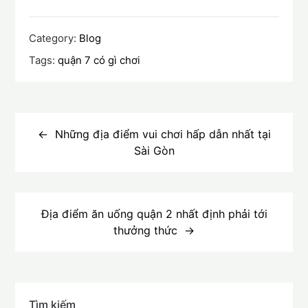
Category:
Blog
Tags:
quận 7 có gì chơi
Điều
hướng
Những địa điểm vui chơi hấp dẫn nhất tại
Sài Gòn
bài
viết
Địa điểm ăn uống quận 2 nhất định phải tới
thưởng thức
Tìm kiếm