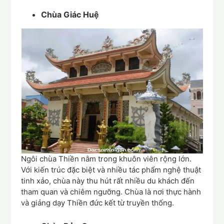
Chùa Giác
Huệ
Ngôi chùa Thiền nằm trong khuôn viên rộng lớn.
Với kiến trúc đặc biệt và nhiều tác phẩm nghệ thuật
tinh xảo, chùa này thu hút rất nhiều du khách đến
tham quan và chiêm ngưỡng. Chùa là nơi thực hành
và giảng dạy Thiền đức kết từ truyền thống.