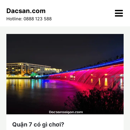
Skip
Dacsan.com
to
content
Hotline: 0888 123 588
Quận 7 có gì chơi?