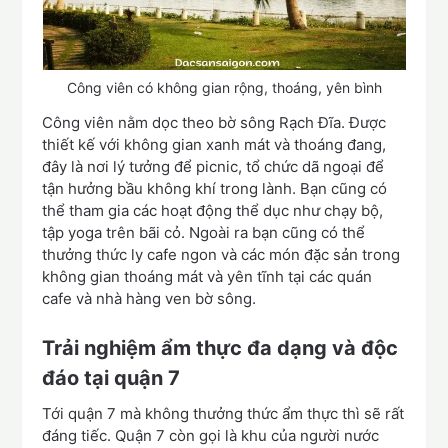
Công viên có không gian rộng, thoáng, yên bình
Công viên nằm dọc theo bờ sông Rạch Đĩa. Được
thiết kế với không gian xanh mát và thoáng đang,
đây là nơi lý tưởng để picnic, tổ chức dã ngoại để
tận hưởng bầu không khí trong lành. Bạn cũng có
thể tham gia các hoạt động thể dục như chạy bộ,
tập yoga trên bãi cỏ. Ngoài ra bạn cũng có thể
thưởng thức ly cafe ngon và các món đặc sản trong
không gian thoáng mát và yên tĩnh tại các quán
cafe và nhà hàng ven bờ sông.
Trải nghiệm
ẩm thực đa dạng và độc
đáo
tại quận 7
Tới quận 7 mà không thưởng thức ẩm thực thì sẽ rất
đáng tiếc. Quận 7 còn gọi là khu của người nước