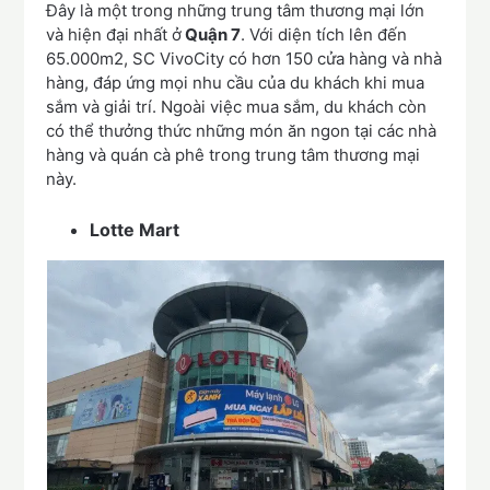
Đây là một trong những trung tâm thương mại lớn
và hiện đại nhất ở
Quận 7
. Với diện tích lên đến
65.000m2, SC VivoCity có hơn 150 cửa hàng và nhà
hàng, đáp ứng mọi nhu cầu của du khách khi mua
sắm và giải trí. Ngoài việc mua sắm, du khách còn
có thể thưởng thức những món ăn ngon tại các nhà
hàng và quán cà phê trong trung tâm thương mại
này.
Lotte Mart