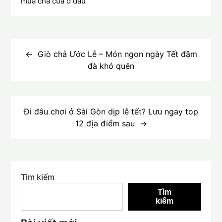
mua chả cua ở đâu
Điều
hướng
Giò chả Ước Lễ – Món ngon ngày Tết đậm
đà khó quên
bài
viết
Đi đâu chơi ở Sài Gòn dịp lễ tết? Lưu ngay top
12 địa điểm sau
Tìm kiếm
Tìm
kiếm