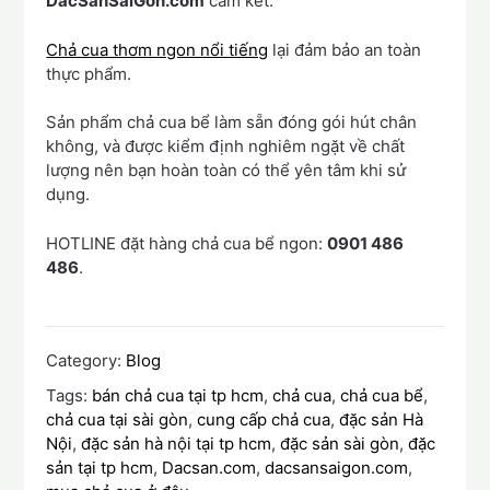
DacSanSaiGon.com
cam kết:
Chả cua thơm ngon nổi tiếng
lại đảm bảo an toàn
thực phẩm.
Sản phẩm chả cua bể làm sẵn đóng gói hút chân
không, và được kiểm định nghiêm ngặt về chất
lượng nên bạn hoàn toàn có thể yên tâm khi sử
dụng.
HOTLINE đặt hàng chả cua bể ngon:
0901 486
486
.
Category:
Blog
Tags:
bán chả cua tại tp hcm
,
chả cua
,
chả cua bể
,
chả cua tại sài gòn
,
cung cấp chả cua
,
đặc sản Hà
Nội
,
đặc sản hà nội tại tp hcm
,
đặc sản sài gòn
,
đặc
sản tại tp hcm
,
Dacsan.com
,
dacsansaigon.com
,