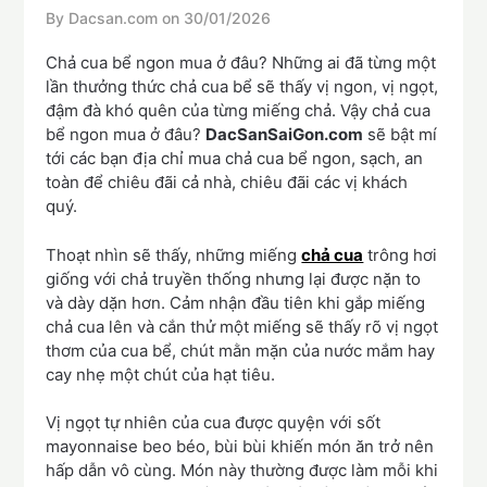
By Dacsan.com on
30/01/2026
Chả cua bể ngon mua ở đâu? Những ai đã từng một
lần thưởng thức chả cua bể sẽ thấy vị ngon, vị ngọt,
đậm đà khó quên của từng miếng chả. Vậy chả cua
bể ngon mua ở đâu?
DacSanSaiGon.com
sẽ bật mí
tới các bạn địa chỉ mua chả cua bể ngon, sạch, an
toàn để chiêu đãi cả nhà, chiêu đãi các vị khách
quý.
Thoạt nhìn sẽ thấy, những miếng
chả cua
trông hơi
giống với chả truyền thống nhưng lại được nặn to
và dày dặn hơn. Cảm nhận đầu tiên khi gắp miếng
chả cua lên và cắn thử một miếng sẽ thấy rõ vị ngọt
thơm của cua bể, chút mằn mặn của nước mắm hay
cay nhẹ một chút của hạt tiêu.
Vị ngọt tự nhiên của cua được quyện với sốt
mayonnaise beo béo, bùi bùi khiến món ăn trở nên
hấp dẫn vô cùng. Món này thường được làm mỗi khi