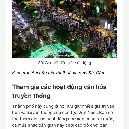
Sài Gòn về đêm rất sôi động
Kinh nghiệm hữu ích khi thuê xe máy Sài Gòn
Tham gia các hoạt động văn hóa
truyền thống
Thành phố này cũng là nơi lưu giữ nhiều giá trị văn
hóa và truyền thống của dân tộc Việt Nam. Bạn có
thể tham gia các hoạt động như xem múa rối nước,
ca múa nhạc dân gian hay chơi các trò chơi dân