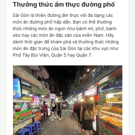
Thưởng thức
ẩm thực đường phố
Sài Gòn là thiên đường ẩm thực với đa dạng các
món ăn đường phố hấp dẫn. Bạn có thể thưởng
thức những món ăn ngon như bánh mì, phở, bánh
xèo hay các món ăn đặc sản của miền Nam. Hãy
dành thời gian để khám phá và thưởng thức những
món ăn đặc trưng của Sài Gòn tại các khu vực như
Phố Tây Bùi Viện, Quận 5 hay Quận 7.