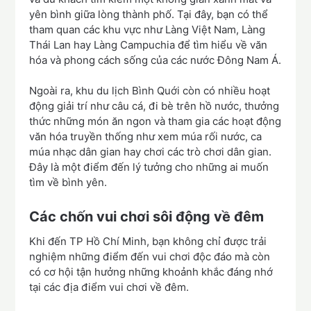
yên bình giữa lòng thành phố. Tại đây, bạn có thể
tham quan các khu vực như Làng Việt Nam, Làng
Thái Lan hay Làng Campuchia để tìm hiểu về văn
hóa và phong cách sống của các nước Đông Nam Á.
Ngoài ra, khu du lịch Bình Quới còn có nhiều hoạt
động giải trí như câu cá, đi bè trên hồ nước, thưởng
thức những món ăn ngon và tham gia các hoạt động
văn hóa truyền thống như xem múa rối nước, ca
múa nhạc dân gian hay chơi các trò chơi dân gian.
Đây là một điểm đến lý tưởng cho những ai muốn
tìm về bình yên.
Các chốn vui chơi sôi động về đêm
Khi đến TP Hồ Chí Minh, bạn không chỉ được trải
nghiệm những điểm đến vui chơi độc đáo mà còn
có cơ hội tận hưởng những khoảnh khắc đáng nhớ
tại các địa điểm vui chơi về đêm.