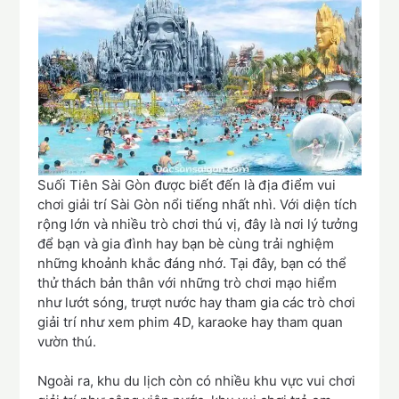
Suối Tiên Sài Gòn được biết đến là địa điểm vui
chơi giải trí Sài Gòn nổi tiếng nhất nhì. Với diện tích
rộng lớn và nhiều trò chơi thú vị, đây là nơi lý tưởng
để bạn và gia đình hay bạn bè cùng trải nghiệm
những khoảnh khắc đáng nhớ. Tại đây, bạn có thể
thử thách bản thân với những trò chơi mạo hiểm
như lướt sóng, trượt nước hay tham gia các trò chơi
giải trí như xem phim 4D, karaoke hay tham quan
vườn thú.
Ngoài ra, khu du lịch còn có nhiều khu vực vui chơi