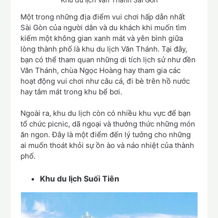
Một trong những địa điểm vui chơi hấp dẫn nhất
Sài Gòn của người dân và du khách khi muốn tìm
kiếm một không gian xanh mát và yên bình giữa
lòng thành phố là khu du lịch Văn Thánh. Tại đây,
bạn có thể tham quan những di tích lịch sử như đền
Văn Thánh, chùa Ngọc Hoàng hay tham gia các
hoạt động vui chơi như câu cá, đi bè trên hồ nước
hay tắm mát trong khu bể bơi.
Ngoài ra, khu du lịch còn có nhiều khu vực để bạn
tổ chức picnic, dã ngoại và thưởng thức những món
ăn ngon. Đây là một điểm đến lý tưởng cho những
ai muốn thoát khỏi sự ồn ào và náo nhiệt của thành
phố.
Khu du lịch Suối Tiên