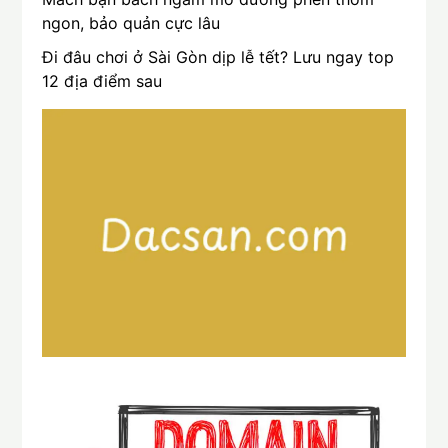
ngon, bảo quản cực lâu
Đi đâu chơi ở Sài Gòn dịp lễ tết? Lưu ngay top
12 địa điểm sau