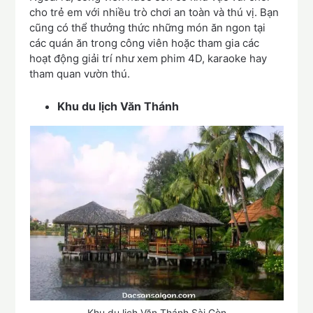
cho trẻ em với nhiều trò chơi an toàn và thú vị. Bạn
cũng có thể thưởng thức những món ăn ngon tại
các quán ăn trong công viên hoặc tham gia các
hoạt động giải trí như xem phim 4D, karaoke hay
tham quan vườn thú.
Khu du lịch Văn Thánh
Khu du lịch Văn Thánh Sài Gòn