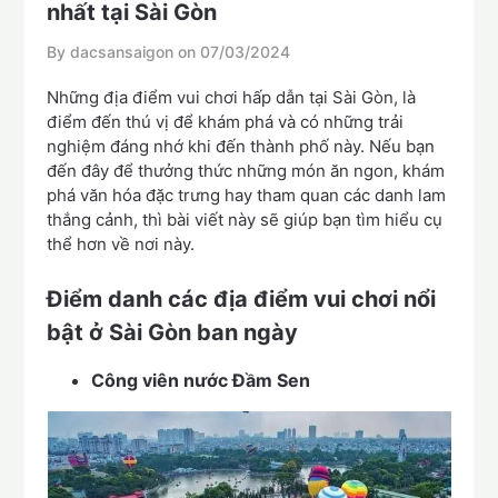
nhất tại Sài Gòn
By dacsansaigon on
07/03/2024
Những địa điểm vui chơi hấp dẫn tại Sài Gòn, là
điểm đến thú vị để khám phá và có những trải
nghiệm đáng nhớ khi đến thành phố này. Nếu bạn
đến đây để thưởng thức những món ăn ngon, khám
phá văn hóa đặc trưng hay tham quan các danh lam
thắng cảnh, thì bài viết này sẽ giúp bạn tìm hiểu cụ
thể hơn về nơi này.
Điểm danh các địa điểm vui chơi nổi
bật ở Sài Gòn ban ngày
Công viên nước Đầm Sen