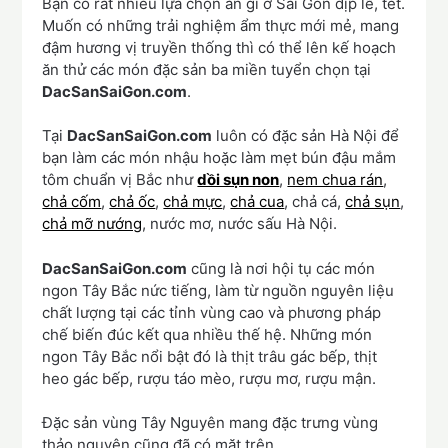
Bạn có rất nhiều lựa chọn ăn gì ở Sài Gòn dịp lễ, tết.
Muốn có những trải nghiệm ẩm thực mới mẻ, mang
đậm hương vị truyền thống thì có thể lên kế hoạch
ăn thử các món đặc sản ba miền tuyển chọn tại
DacSanSaiGon.com
.
Tại
DacSanSaiGon.com
luôn có đặc sản Hà Nội để
bạn làm các món nhậu hoặc làm mẹt bún đậu mắm
tôm chuẩn vị Bắc như
dồi sụn non
,
nem chua rán
,
chả cốm
,
chả ốc
,
chả mực
,
chả cua
, chả cá,
chả sụn
,
chả mỡ nướng
, nước mơ, nước sấu Hà Nội.
DacSanSaiGon.com
cũng là nơi hội tụ các món
ngon Tây Bắc nức tiếng, làm từ nguồn nguyên liệu
chất lượng tại các tỉnh vùng cao và phương pháp
chế biến đúc kết qua nhiều thế hệ. Những món
ngon Tây Bắc nổi bật đó là thịt trâu gác bếp, thịt
heo gác bếp, rượu táo mèo, rượu mơ, rượu mận.
Đặc sản vùng Tây Nguyên mang đặc trưng vùng
thảo nguyên cũng đã có mặt trên