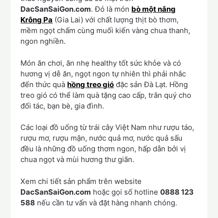
DacSanSaiGon.com
. Đó là món
bò một nắng
Krông Pa
(Gia Lai) với chất lượng thịt bò thơm,
mềm ngọt chấm cùng muối kiến vàng chua thanh,
ngon nghiền.
Món ăn chơi, ăn nhẹ healthy tốt sức khỏe và có
hương vị dễ ăn, ngọt ngon tự nhiên thì phải nhắc
đến thức quà
hồng treo gió
đặc sản Đà Lạt. Hồng
treo gió có thể làm quà tặng cao cấp, trân quý cho
đối tác, bạn bè, gia đình.
Các loại đồ uống từ trái cây Việt Nam như rượu táo,
rượu mơ, rượu mận, nước quả mơ, nước quả sấu
đều là những đồ uống thơm ngon, hấp dẫn bởi vị
chua ngọt và mùi hương thư giãn.
Xem chi tiết sản phẩm trên website
DacSanSaiGon.com
hoặc gọi số hotline
0888 123
588
nếu cần tư vấn và đặt hàng nhanh chóng.