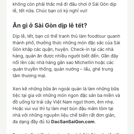
không còn phải thắc mắ đi đâu chơi ở Sài Gòn dịp
lễ, tết nữa. Chúc bạn có kỳ nghỉ vui!
Ăn gì ở Sài Gòn dịp lễ tết?
Dịp lễ, tết, bạn có thể tranh thủ làm foodtour quanh
thành phố, thưởng thức những món đặc sắc của Sài
Gòn khắp các quận, huyện. Check-in tại các nhà
hàng, quán ăn được nhiều người biết đến. Gần đây
nổi lên các nhà hàng gắn sao Michellin hoặc các
quán truyền thống, quán nướng – lẩu, ghé trung
tâm thương mại.
Xen kẽ những bữa ăn ngoài quán là làm những bữa
tiệc tại gia với những món ngon đặc sản ba miền và
đồ uống từ trái cây Việt Nam ngọt thơm, êm nhẹ.
Hoặc vui vui thì tự làm mẹt bún đậu mắm tôm tại
nhà với những nguyên liệu chế biến rất đơn giản,
đa dạng đầy đủ từ
DacSanSaiGon.com
.