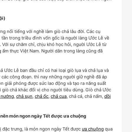
ội)
g nổi tiếng với nghề làm giò chả lâu đời. Các cụ
 tần trong triều đình vốn gốc là người làng Ước Lễ về
 Với sự chăm chỉ, chịu khó học hỏi, người Ước Lễ từ
g ẩm thực Việt Nam. Người dân trong làng cũng đã
hả Ước Lễ ban đầu chỉ có hai loại giò lụa và chả lụa và
y các công đoạn. thì nay những người giữ nghề đã áp
n giải phóng được sức lao động và tạo ra năng suất
i giò chả khác đổi vị cho người tiêu dùng. Giò chả Ước
 nướng
,
chả sụn
,
chả ốc
,
chả cua
, chả cá, chả nấm,
dồi
o nên món ngon ngày Tết được ưa chuộng
vị đặc trưng, là món ngon ngày Tết được
ưa chuộng
qua