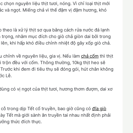
 chọn nguyên liệu thịt tươi, nóng. Vì chỉ loại thịt mới
hắc và ngọt. Miếng chả vì thế đậm vị đậm hương, khó
p theo là xử lý thịt sơ qua bằng cách rửa nước đá lạnh
an trọng, nhằm mục đích cho giò chả giòn dai bởi trong
g lên, khi hấp khó điều chỉnh nhiệt độ gây xốp giò chả.
u chỉnh về nguyên liệu, gia vị. Nếu làm
chả cốm
thì thịt
 trộn đều với cốm. Thông thường, 10kg thịt heo sẽ
 Trước khi đem đi tiêu thụ sẽ đóng gói, hút chân không
ớc Lễ.
ùng có vị ngọt của thịt tươi, hương thơm đượm, dai xơ
cỗ trong dịp Tết cổ truyền, bao giờ cũng có
đĩa giò
y Tết mà giới sành ăn truyền tai nhau nhất định phải
ưởng thức đích thực.