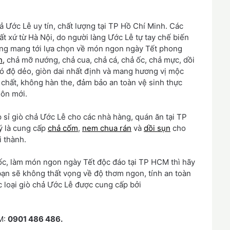
ả Ước Lễ uy tín, chất lượng tại TP Hồ Chí Minh. Các
t xứ từ Hà Nội, do người làng Ước Lễ tự tay chế biến
dạng mang tới lựa chọn về món ngon ngày Tết phong
n,
chả mỡ nướng, chả cua, chả cá, chả ốc, chả mực, dồi
 độ dẻo, giòn dai nhất định và mang hương vị mộc
 chất, không hàn the, đảm bảo an toàn vệ sinh thực
uôn mới.
sỉ giò chả Ước Lễ cho các nhà hàng, quán ăn tại TP
ý là cung cấp
chả cốm
,
nem chua rán
và
dồi sụn
cho
 thành.
c, làm món ngon ngày Tết độc đáo tại TP HCM thì hãy
bạn sẽ không thất vọng về độ thơm ngon, tính an toàn
 loại giò chả Ước Lễ được cung cấp bởi
CM:
0901 486 486.