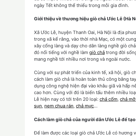
ngày Tết không thể thiếu trong mỗi gia đình.
Giới thiệu về thương hiệu giò chả Ước Lễ (Hà N
Xã Ước Lễ, huyện Thanh Oai, Hà Nội là địa phươn
trong xã kể rằng, vào thời nhà Mạc, có một cung
xây cổng làng và dạy cho dân làng nghề giò chả.
đó nổi tiếng với nghề làm
giò chả
trong đời sốn
mang nghề tới nhiều nơi trong và ngoài nước.
Cùng với sự phát triển của kinh tế, xã hội, giò c
cách làm giò chả là hoàn toàn thủ công bằng ta
dụng công nghệ hiện đại vào khâu giã và hấp nê
cao hơn. Cùng với đó là biến tấu thêm nhiều loạ
Lễ hiện nay có tới trên 20 loại:
chả cốm
,
chả mỡ
sụn
,
nem chua rán
,
chả mực
…
Cách làm giò chả của người dân Ước Lễ để tạ
Để làm được các loại giò chả Ước Lễ có hương 