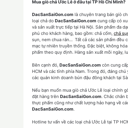
Mua giò chả Ước Lễ ở đâu tại TP Hồ Chí Minh?
DacSanSaiGon.com
là chuyên trang bán giò ch
loại chả do
DacSanSaiGon.com
cung cấp có xuấ
và sản xuất trực tiếp tại Hà Nội. Sản phẩm đa 
phú cho khách hàng, bao gồm: chả cốm,
chả sụ
sụn, nem chua rán… Tất cả các sản phẩm đều có
mạc tự nhiên truyền thống. Đặc biệt, không hóa
phẩm theo quy định. Hàng sản xuất mỗi ngày, l
Bên cạnh đó,
DacSanSaiGon.com
còn cung cấp 
HCM và các tỉnh phía Nam. Trong đó, đáng chú 
các quán kinh doanh bún đậu đông khách tại Sài
Nếu bạn muốn mua giò chả Ước Lễ loại chính gố
đặt hàng trên
DacSanSaiGon.com
. Chắc chắn 
thực phẩm cũng như chất lượng hảo hạng về các
DacSanSaiGon.com
.
Hotline tư vấn về các loại chả Ước Lễ tại TP H