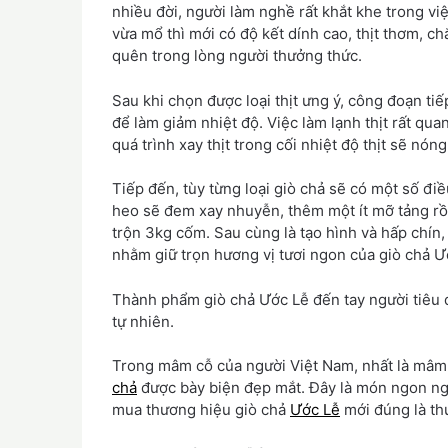
nhiều đời, người làm nghề rất khắt khe trong việc
vừa mổ thì mới có độ kết dính cao, thịt thơm, c
quên trong lòng người thưởng thức.
Sau khi chọn được loại thịt ưng ý, công đoạn tiế
để làm giảm nhiệt độ. Việc làm lạnh thịt rất qu
quá trình xay thịt trong cối nhiệt độ thịt sẽ nón
Tiếp đến, tùy từng loại giò chả sẽ có một số điề
heo sẽ đem xay nhuyễn, thêm một ít mỡ tảng rồi
trộn 3kg cốm. Sau cùng là tạo hình và hấp chín,
nhằm giữ trọn hương vị tươi ngon của giò chả Ư
Thành phẩm giò chả Ước Lễ đến tay người tiêu d
tự nhiên.
Trong mâm cỗ của người Việt Nam, nhất là mâm 
chả
được bày biện đẹp mắt. Đây là món ngon ngà
mua thương hiệu giò chả
Ước Lễ
mới đúng là th