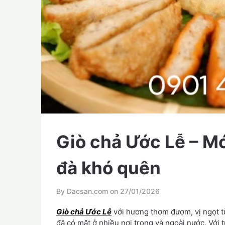
Giò chả Ước Lễ – M
đà khó quên
By Dacsan.com on
27/01/2026
Giò chả Ước Lễ
với hương thơm đượm, vị ngọt từ
đã có mặt ở nhiều nơi trong và ngoài nước. Với t