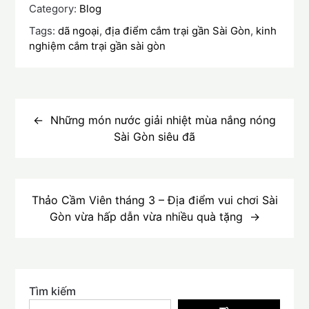
Category:
Blog
Tags:
dã ngoại
,
địa điểm cắm trại gần Sài Gòn
,
kinh
nghiệm cắm trại gần sài gòn
Điều
hướng
Những món nước giải nhiệt mùa nắng nóng
Sài Gòn siêu đã
bài
viết
Thảo Cầm Viên tháng 3 – Địa điểm vui chơi Sài
Gòn vừa hấp dẫn vừa nhiều quà tặng
Tìm kiếm