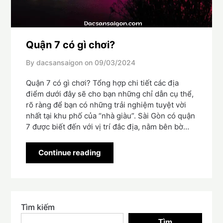
Quận 7 có gì chơi?
By dacsansaigon on
09/03/2024
Quận 7 có gì chơi? Tổng hợp chi tiết các địa
điểm dưới đây sẽ cho bạn những chỉ dẫn cụ thể,
rõ ràng để bạn có những trải nghiệm tuyệt vời
nhất tại khu phố của “nhà giàu”. Sài Gòn có quận
7 được biết đến với vị trí đắc địa, nằm bên bờ…
Continue reading
Tìm kiếm
Tìm