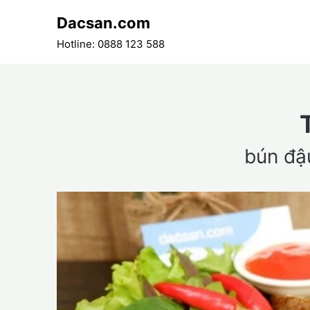
Skip
Dacsan.com
to
content
Hotline: 0888 123 588
bún đậ