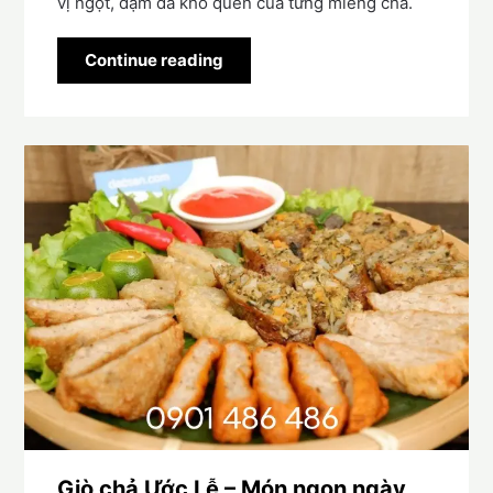
vị ngọt, đậm đà khó quên của từng miếng chả.
Continue reading
Giò chả Ước Lễ – Món ngon ngày