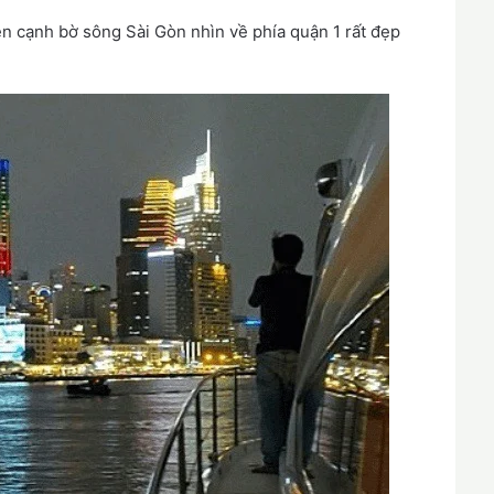
 cạnh bờ sông Sài Gòn nhìn về phía quận 1 rất đẹp