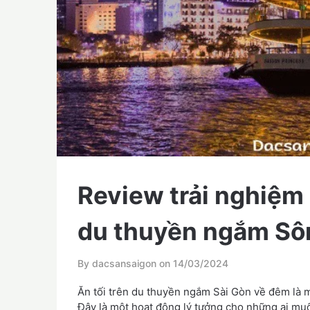
Review trải nghiệm 
du thuyền ngắm Sô
By dacsansaigon on
14/03/2024
Ăn tối trên du thuyền ngắm Sài Gòn về đêm là m
Đây là một hoạt động lý tưởng cho những ai mu