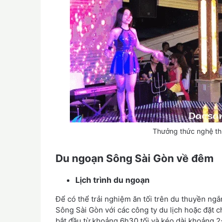
Thưởng thức nghệ thu
Du ngoạn Sông Sài Gòn về đêm
Lịch trình du ngoạn
Để có thể trải nghiệm ăn tối trên du thuyền ng
Sông Sài Gòn với các công ty du lịch hoặc đặt c
bắt đầu từ khoảng 6h30 tối và kéo dài khoảng 2