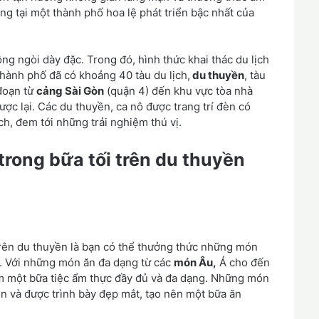
 tại một thành phố hoa lệ phát triển bậc nhất của
ng ngòi dày đặc. Trong đó, hình thức khai thác du lịch
thành phố đã có khoảng 40 tàu du lịch,
du thuyền
, tàu
đoạn từ
cảng Sài Gòn
(quận 4) đến khu vực tòa nhà
c lại. Các du thuyền, ca nô được trang trí đèn có
ch, đem tới những trải nghiệm thú vị.
trong bữa tối trên du thuyền
trên du thuyền là bạn có thể thưởng thức những món
a. Với những món ăn đa dạng từ các
món Âu,
Á cho đến
m một bữa tiệc ẩm thực đầy đủ và đa dạng. Những món
n và được trình bày đẹp mắt, tạo nên một bữa ăn