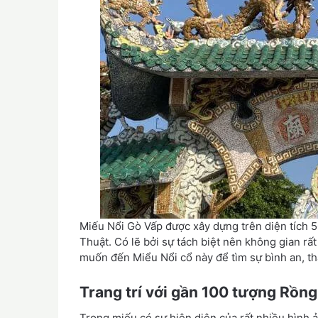
Miếu Nổi Gò Vấp được xây dựng trên diện tích
Thuật. Có lẽ bởi sự tách biệt nên không gian rất
muốn đến Miểu Nổi cổ này để tìm sự bình an, th
Trang trí với gần 100 tượng Rồn
Trong miếu có sự hiện diện của rất nhiều hình ả