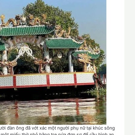
ười đàn ông đã vớt xác một người phụ nữ tại khúc sông
 một miếu thờ nhỏ bằng tre nứa đơn sơ để cầu bình an.