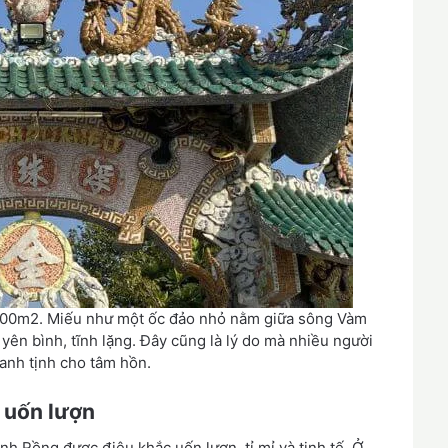
 500m2. Miếu như một ốc đảo nhỏ nằm giữa sông Vàm
 yên bình, tĩnh lặng. Đây cũng là lý do mà nhiều người
anh tịnh cho tâm hồn.
g uốn lượn
nh Rồng được điêu khắc uốn lượn, tỉ mỉ và tinh tế. Ở