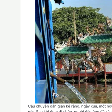
Câu chuyện dân gian kể rằng, ngày xưa, một ng
này. Sau khi đem đi chôn, người đàn ông đã xây