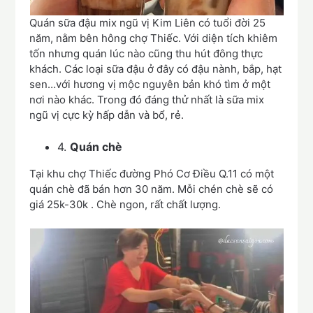
Quán sữa đậu mix ngũ vị Kim Liên có tuổi đời 25
năm, nằm bên hông chợ Thiếc. Với diện tích khiêm
tốn nhưng quán lúc nào cũng thu hút đông thực
khách. Các loại sữa đậu ở đây có đậu nành, bắp, hạt
sen…với hương vị mộc nguyên bản khó tìm ở một
nơi nào khác. Trong đó đáng thử nhất là sữa mix
ngũ vị cực kỳ hấp dẫn và bổ, rẻ.
4.
Quán chè
Tại khu chợ Thiếc đường Phó Cơ Điều Q.11 có một
quán chè đã bán hơn 30 năm. Mỗi chén chè sẽ có
giá 25k-30k . Chè ngon, rất chất lượng.