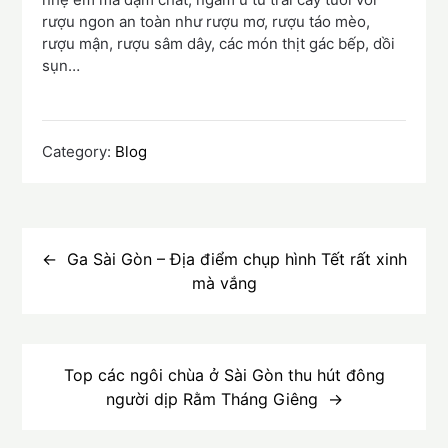
rượu ngon an toàn như rượu mơ, rượu táo mèo,
rượu mận, rượu sâm dây, các món thịt gác bếp, dồi
sụn…
Category:
Blog
Điều
hướng
Ga Sài Gòn – Địa điểm chụp hình Tết rất xinh
mà vắng
bài
viết
Top các ngôi chùa ở Sài Gòn thu hút đông
người dịp Rằm Tháng Giêng