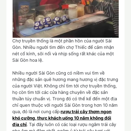
Chợ truyền thống là một phần hồn của người Sài
Gòn. Nhiều người tìm đến chợ Thiếc để cảm nhận
nét cổ kính, sôi nổi và nhịp sống rất khác của một
Sài Gòn hoa lệ.
Nhiều người Sài Gòn cũng có niềm vui tìm về
những đặc sản quê hương mang hương vị đặc trưng
của người Việt. Không chỉ tìm tới chợ truyền thống,
họ còn tìm tới các cửa hàng chuyên về đặc sản
thuần túy chuẩn vị. Trong đó có thể kể đến một địa
chỉ quen thuộc với người Sài Gòn trong hơn 10 năm
qua, đó là nơi cung cấp
rượu trái cây thơm ngon
khó cưỡng, thực khách uống 10 năm không đổi
địa chỉ
. Tại đây luôn có các loại rượu ngâm trái cây
nhẹ êm mà đậm chất, ngâm ủ từ trái cây tươi với