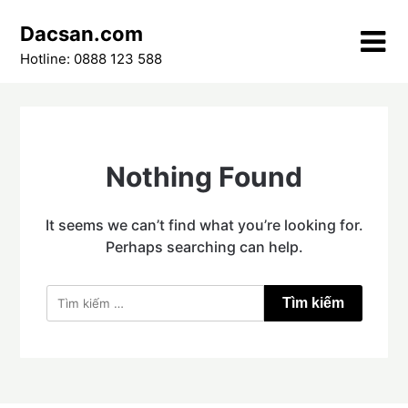
Skip
Dacsan.com
to
content
Hotline: 0888 123 588
Nothing Found
It seems we can’t find what you’re looking for.
Perhaps searching can help.
Tìm
kiếm
cho: