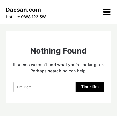
Skip
Dacsan.com
to
content
Hotline: 0888 123 588
Nothing Found
It seems we can’t find what you’re looking for.
Perhaps searching can help.
Tìm
kiếm
cho: