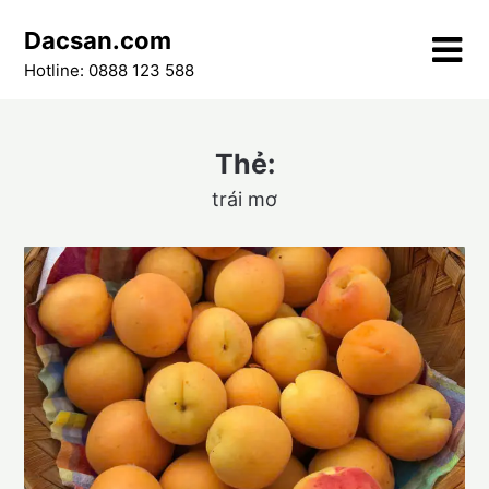
Skip
Dacsan.com
to
content
Hotline: 0888 123 588
Thẻ:
trái mơ