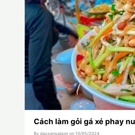
Cách làm gỏi gá xé phay n
By dacsansaigon on
10/05/2024