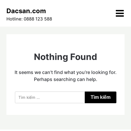
Skip
Dacsan.com
to
content
Hotline: 0888 123 588
Nothing Found
It seems we can’t find what you’re looking for.
Perhaps searching can help.
Tìm
kiếm
cho: