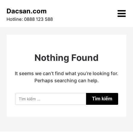
Skip
Dacsan.com
to
content
Hotline: 0888 123 588
Nothing Found
It seems we can’t find what you’re looking for.
Perhaps searching can help.
Tìm
kiếm
cho: