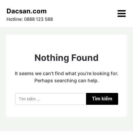
Skip
Dacsan.com
to
content
Hotline: 0888 123 588
Nothing Found
It seems we can’t find what you’re looking for.
Perhaps searching can help.
Tìm
kiếm
cho: