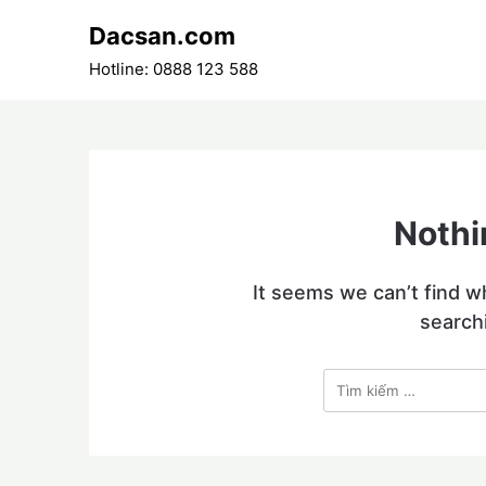
Skip
Dacsan.com
to
content
Hotline: 0888 123 588
Nothi
It seems we can’t find w
search
Tìm
kiếm
cho: