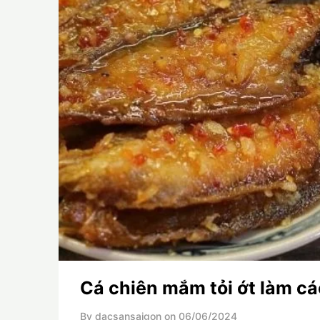
Cá chiên mắm tỏi ớt làm c
By dacsansaigon on
06/06/2024