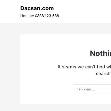
Skip
Dacsan.com
to
content
Hotline: 0888 123 588
Nothi
It seems we can’t find w
search
Tìm
kiếm
cho: